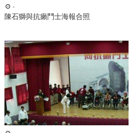
時
-
間
陳石獅與抗癩鬥士海報合照
起
迄