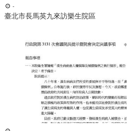
時
-
間
臺北市長馬英九來訪樂生院區
起
迄
時