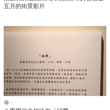
起
五月的街景影片
迄
時
-
間