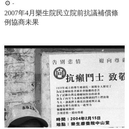
時
-
間
2007年4月樂生院民立院前抗議補償條
起
例協商未果
迄