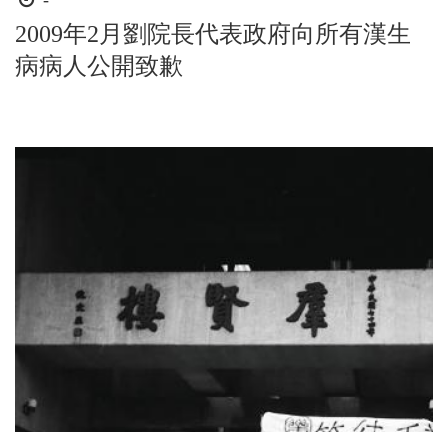
-
間
2009年2月劉院長代表政府向所有漢生
起
病病人公開致歉
迄