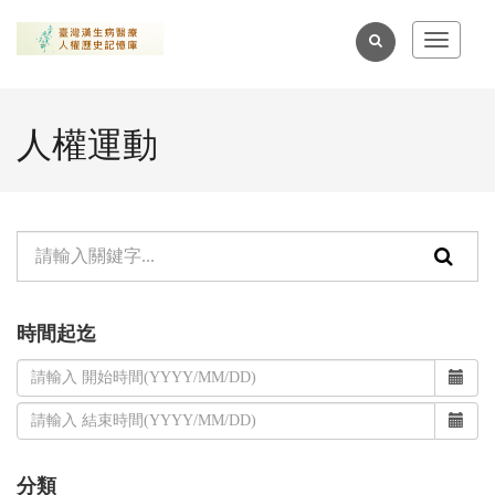
跳
到
全
Toggle
主
navigat
文
要
檢
內
人權運動
索
容
區
塊
單
頁
元
面
檢
搜
時間起迄
索：
尋
功
時
間
能
起
分類