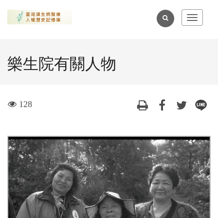
跳
到
全
Toggle
主
navigat
文
要
檢
內
樂生院有關人物
索
容
區
塊
visit
128